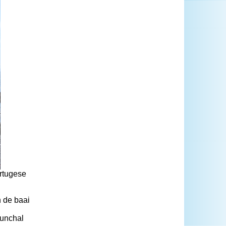
ortugese
 de baai
Funchal