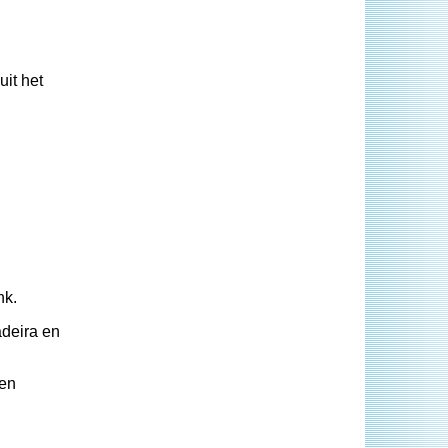
it het
nk.
deira en
pen