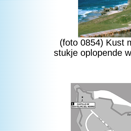
(foto 0854) Kust m
stukje oplopende w