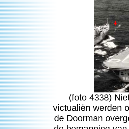
(foto 4338) Nie
victualiën werden 
de Doorman overgez
de bemanning van d