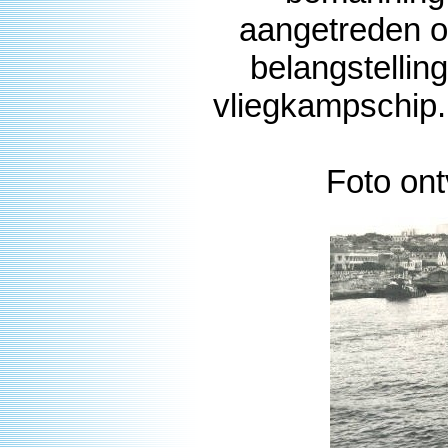
aangetreden op
belangstellin
vliegkampschip.
Foto on