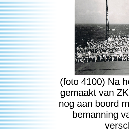
(foto 4100) Na h
gemaakt van ZK
nog aan boord mo
bemanning va
versch