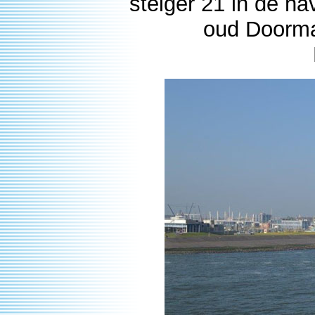
steiger 21 in de h
oud Doorma