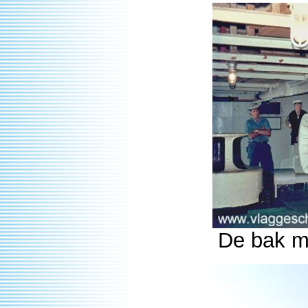
De bak m