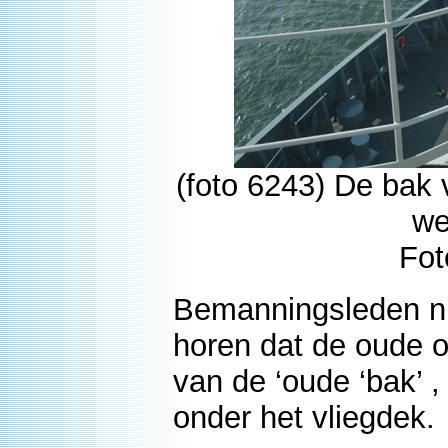
(foto 6243) De bak
we
Fot
Bemanningsleden n
horen dat de oude oo
van de ‘oude ‘bak’ ,
onder het vliegdek.